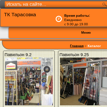
ТК Тарасовка
Время работы:
Ежедневно
с 9.00 до 19.00
Меню
Главная
Каталог
/
Павильон 9.2
Павильон 9.25