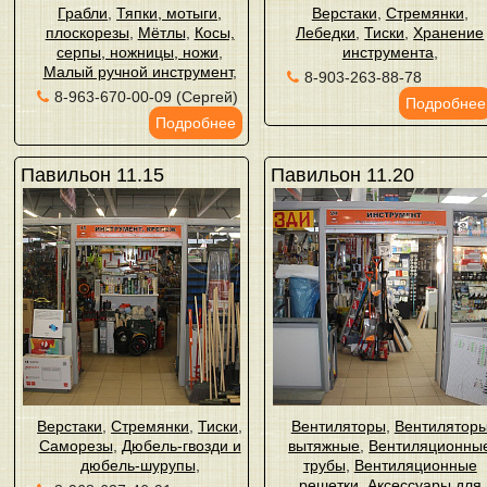
Грабли
,
Тяпки, мотыги,
Верстаки
,
Стремянки
,
плоскорезы
,
Мётлы
,
Косы,
Лебедки
,
Тиски
,
Хранение
серпы, ножницы, ножи
,
инструмента
,
Малый ручной инструмент
,
8-903-263-88-78
8-963-670-00-09 (Сергей)
Подробнее
Подробнее
Павильон 11.15
Павильон 11.20
Верстаки
,
Стремянки
,
Тиски
,
Вентиляторы
,
Вентилятор
Саморезы
,
Дюбель-гвозди и
вытяжные
,
Вентиляционны
дюбель-шурупы
,
трубы
,
Вентиляционные
решетки
,
Аксессуары для