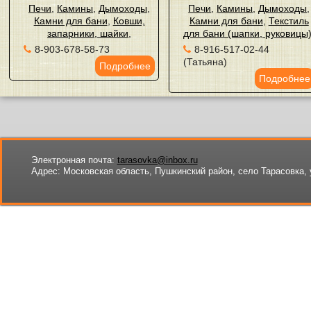
Печи
,
Камины
,
Дымоходы
,
Печи
,
Камины
,
Дымоходы
,
Камни для бани
,
Ковши,
Камни для бани
,
Текстиль
запарники, шайки
,
для бани (шапки, руковицы
8-903-678-58-73
8-916-517-02-44
(Татьяна)
Подробнее
Подробнее
Электронная почта:
tarasovka@inbox.ru
Адрес:
Московская область, Пушкинский район, село Тарасовка, 