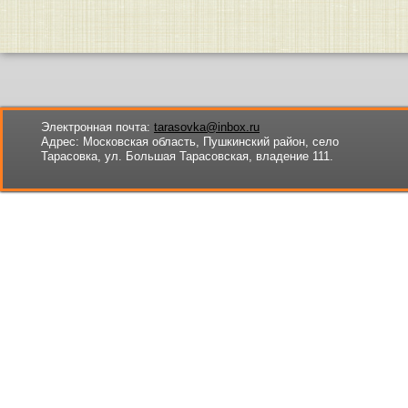
Электронная почта:
tarasovka@inbox.ru
Адрес:
Московская область, Пушкинский район, село
Тарасовка, ул. Большая Тарасовская, владение 111.