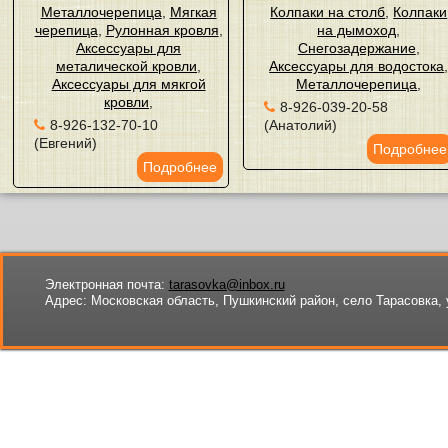
Металлочерепица
,
Мягкая
Колпаки на столб
,
Колпаки
черепица
,
Рулонная кровля
,
на дымоход
,
Аксессуары для
Снегозадержание
,
металической кровли
,
Аксессуары для водостока
Аксессуары для мякгой
Металлочерепица
,
кровли
,
8-926-039-20-58
8-926-132-70-10
(Анатолий)
(Евгений)
Подробнее
Подробнее
Электронная почта:
tarasovka@inbox.ru
Адрес:
Московская область, Пушкинский район, село Тарасовка, 