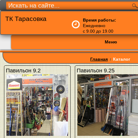
ТК Тарасовка
Время работы:
Ежедневно
с 9.00 до 19.00
Меню
Главная
Каталог
/
Павильон 9.2
Павильон 9.25