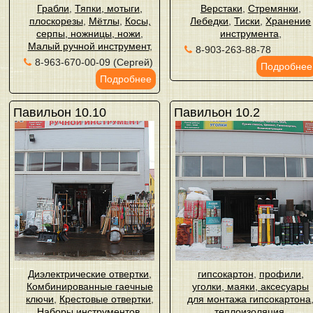
Грабли
,
Тяпки, мотыги,
Верстаки
,
Стремянки
,
плоскорезы
,
Мётлы
,
Косы,
Лебедки
,
Тиски
,
Хранение
серпы, ножницы, ножи
,
инструмента
,
Малый ручной инструмент
,
8-903-263-88-78
8-963-670-00-09 (Сергей)
Подробнее
Подробнее
Павильон 10.10
Павильон 10.2
Диэлектрические отвертки
,
гипсокартон
,
профили,
Комбинированные гаечные
уголки, маяки, аксесуары
ключи
,
Крестовые отвертки
,
для монтажа гипсокартона
Наборы инструментов
,
теплоизоляция
,