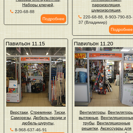
Наборы ключей
,
пароизоляция
,
шумоизоляция
,
220-68-88
220-68-88, 8-903-790-83-
Подробнее
37 (Владимир)
Подробнее
Павильон 11.15
Павильон 11.20
Верстаки
,
Стремянки
,
Тиски
,
Вентиляторы
,
Вентилятор
Саморезы
,
Дюбель-гвозди и
вытяжные
,
Вентиляционны
дюбель-шурупы
,
трубы
,
Вентиляционные
решетки
,
Аксессуары для
8-968-637-46-91