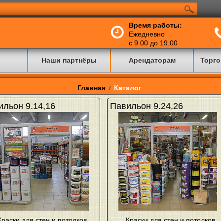
Время работы:
Ежедневно
с 9.00 до 19.00
Наши партнёры
Арендаторам
Торго
Главная
Каталог
/
ильон 9.14,16
Павильон 9.24,26
Краски для стен и потолков
,
Краски для стен и потолков
,