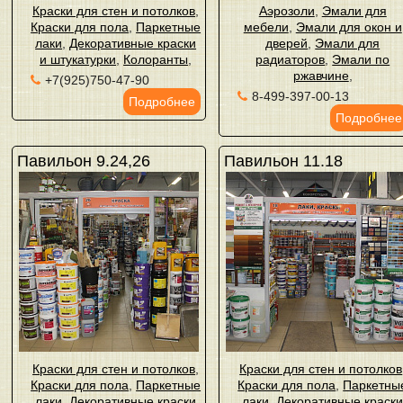
Краски для стен и потолков
,
Аэрозоли
,
Эмали для
Краски для пола
,
Паркетные
мебели
,
Эмали для окон и
лаки
,
Декоративные краски
дверей
,
Эмали для
и штукатурки
,
Колоранты
,
радиаторов
,
Эмали по
ржавчине
,
+7(925)750-47-90
8-499-397-00-13
Подробнее
Подробнее
Павильон 9.24,26
Павильон 11.18
Краски для стен и потолков
,
Краски для стен и потолков
Краски для пола
,
Паркетные
Краски для пола
,
Паркетны
лаки
,
Декоративные краски
лаки
,
Декоративные краск