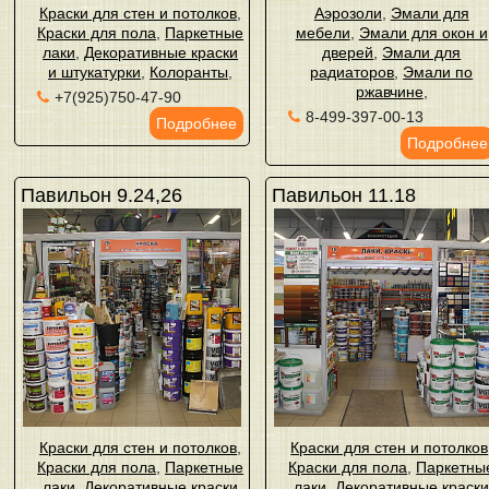
Краски для стен и потолков
,
Аэрозоли
,
Эмали для
Краски для пола
,
Паркетные
мебели
,
Эмали для окон и
лаки
,
Декоративные краски
дверей
,
Эмали для
и штукатурки
,
Колоранты
,
радиаторов
,
Эмали по
ржавчине
,
+7(925)750-47-90
8-499-397-00-13
Подробнее
Подробнее
Павильон 9.24,26
Павильон 11.18
Краски для стен и потолков
,
Краски для стен и потолков
Краски для пола
,
Паркетные
Краски для пола
,
Паркетны
лаки
,
Декоративные краски
лаки
,
Декоративные краск