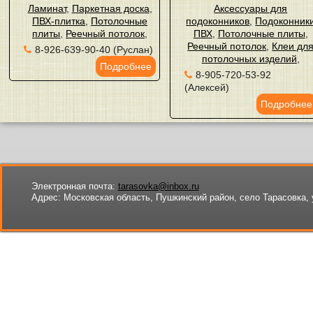
Ламинат
,
Паркетная доска
,
Аксессуары для
ПВХ-плитка
,
Потолочные
подоконников
,
Подоконник
плиты
,
Реечный потолок
,
ПВХ
,
Потолочные плиты
,
Реечный потолок
,
Клеи дл
8-926-639-90-40 (Руслан)
потолочных изделий
,
Подробнее
8-905-720-53-92
(Алексей)
Подробнее
Электронная почта:
tarasovka@inbox.ru
Адрес:
Московская область, Пушкинский район, село Тарасовка, 