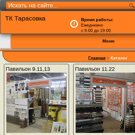
ТК Тарасовка
Время работы:
Ежедневно
с 9.00 до 19.00
Меню
Главная
Каталог
/
Павильон 9.11,13
Павильон 11.22