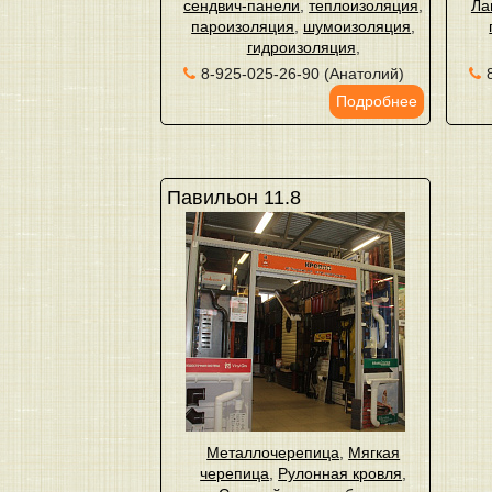
сендвич-панели
,
теплоизоляция
,
Ла
пароизоляция
,
шумоизоляция
,
гидроизоляция
,
8-925-025-26-90 (Анатолий)
Подробнее
Павильон 11.8
Металлочерепица
,
Мягкая
черепица
,
Рулонная кровля
,