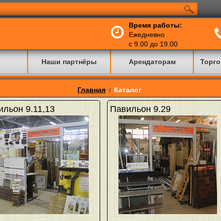
Время работы:
Ежедневно
с 9.00 до 19.00
Наши партнёры
Арендаторам
Торго
Главная
Каталог
/
ильон 9.11,13
Павильон 9.29