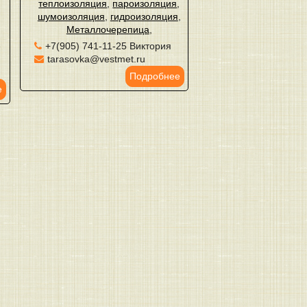
теплоизоляция
,
пароизоляция
,
шумоизоляция
,
гидроизоляция
,
Металлочерепица
,
й
+7(905) 741-11-25 Виктория
tarasovka@vestmet.ru
Подробнее
е