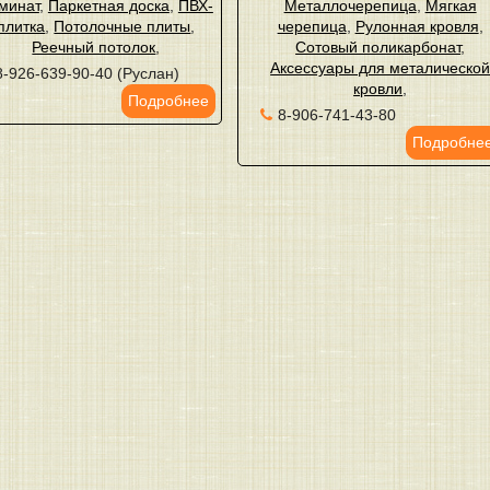
минат
,
Паркетная доска
,
ПВХ-
Металлочерепица
,
Мягкая
плитка
,
Потолочные плиты
,
черепица
,
Рулонная кровля
,
Реечный потолок
,
Сотовый поликарбонат
,
Аксессуары для металическо
8-926-639-90-40 (Руслан)
кровли
,
Подробнее
8-906-741-43-80
Подробне