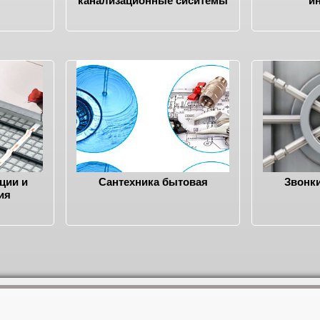
канализационные сиситемы
и
ции и
Сантехника бытовая
Звонк
ия