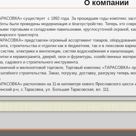
О компании
СОВКА» существует с 1992 года. За прошедшие годы комплекс заслуж
аботы были проведены модернизация и благоустройство. Теперь это сов
выми торговыми и складскими павильонами, круглосуточной охраной, к
жирского транспорта.
СОВКА» представлен огромный ассортимент товаров, оборудования и 
онта, строительства и отделки как в бюджетном, так и в люксовом вар
систем, электрики и вентиляции, систем водоснабжения и канализации,
итки и керамогранита, дверей, окон и фурнитуры, хозяйственных матери
, садового и строительного инструмента.
ичной и мелкооптовой торговле, Торговый комплекс «ТАРАСОВКА» пред
штабного строительства. Заказ, погрузку, доставку, разгрузку теперь 
.
СОВКА» расположен на 11-м километре нового Ярославского шоссе и р
ий р-н, с.Тарасовка, ул. Большая Тарасовская, вл. 111.