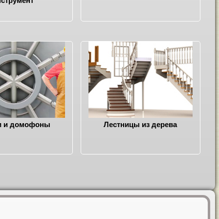
нструмент
и и домофоны
Лестницы из дерева