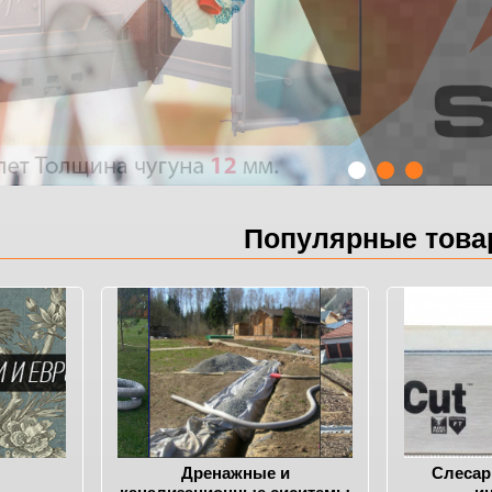
Популярные тов
Дренажные и
Слесар