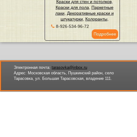
Краски для стен и потолков
,
Краски для пола
,
Паркетные
лаки
,
Декоративные краски и
штукатурки
,
Колоранты
,
8-926-534-96-72
Подробнее
Электронная почта:
tarasovka@inbox.ru
Адрес:
Московская область, Пушкинский район, село
Тарасовка, ул. Большая Тарасовская, владение 111.