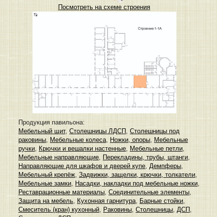
Посмотреть на схеме строения
Продукция павильона:
Мебельный щит
,
Столешницы ЛДСП
,
Столешницы под
раковины
,
Мебельные колеса
,
Ножки, опоры
,
Мебельные
ручки
,
Крючки и вешалки настенные
,
Мебельные петли
,
Мебельные направляющие
,
Перекладины, трубы, штанги
,
Направляющие для шкафов и дверей купе
,
Демпферы
,
Мебельный крепёж
,
Задвижки, защелки, крючки, толкатели
,
Мебельные замки
,
Насадки, накладки под мебельные ножки
,
Реставрационные материалы
,
Соединительные элементы
,
Защита на мебель
,
Кухонная гарнитура
,
Барные стойки
,
Смеситель (кран) кухонный
,
Раковины
,
Столешницы
,
ДСП
,