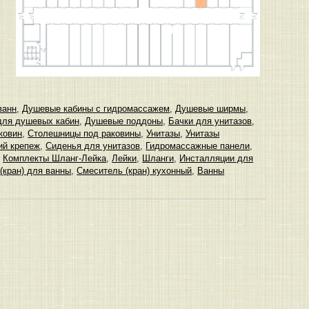
ванн
,
Душевые кабины с гидромассажем
,
Душевые ширмы
,
ля душевых кабин
,
Душевые поддоны
,
Бачки для унитазов
,
ковин
,
Столешницы под раковины
,
Унитазы
,
Унитазы
ий крепеж
,
Сиденья для унитазов
,
Гидромассажные панели
,
,
Комплекты Шланг-Лейка
,
Лейки
,
Шланги
,
Инсталляции для
(кран) для ванны
,
Смеситель (кран) кухонный
,
Ванны