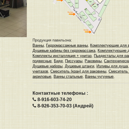
Продукция павильона:
Ванны
,
Гидромассажные ванны
,
Комплектующие для 
Душевые кабины без гидромассажа
,
Комплектующие д
Комплекты инсталляция + унитаз
,
Пьедесталы для ра
подвесные
,
Биде
,
Писсуары
,
Раковины
,
Сантехническ
Душевые наборы
,
Душевые штанги
,
Изливы для душа
унитазов
,
Смеситель (кран) для раковины
,
Смеситель 
акриловые
,
Ванны стальные
,
Ванны чугунные
,
Контактные телефоны :
8-916-603-74-20
8-926-353-70-03 (Андрей)