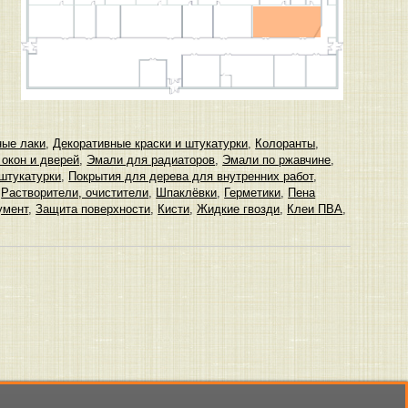
ные лаки
,
Декоративные краски и штукатурки
,
Колоранты
,
окон и дверей
,
Эмали для радиаторов
,
Эмали по ржавчине
,
штукатурки
,
Покрытия для дерева для внутренних работ
,
,
Растворители, очистители
,
Шпаклёвки
,
Герметики
,
Пена
умент
,
Защита поверхности
,
Кисти
,
Жидкие гвозди
,
Клеи ПВА
,