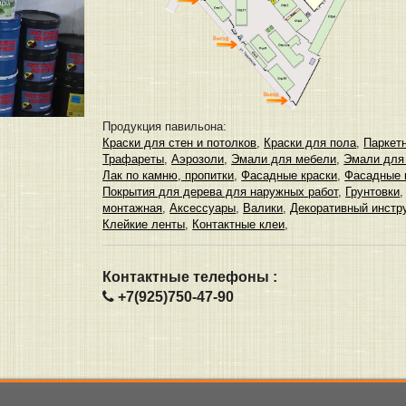
Продукция павильона:
Краски для стен и потолков
,
Краски для пола
,
Паркет
Трафареты
,
Аэрозоли
,
Эмали для мебели
,
Эмали для 
Лак по камню, пропитки
,
Фасадные краски
,
Фасадные 
Покрытия для дерева для наружных работ
,
Грунтовки
монтажная
,
Аксессуары
,
Валики
,
Декоративный инстр
Клейкие ленты
,
Контактные клеи
,
Контактные телефоны :
+7(925)750-47-90