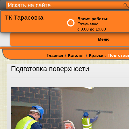
ТК Тарасовка
Время работы:
Ежедневно
с 9.00 до 19.00
Меню
Главная
Каталог
Краски
Подготов
/
/
/
Подготовка поверхности