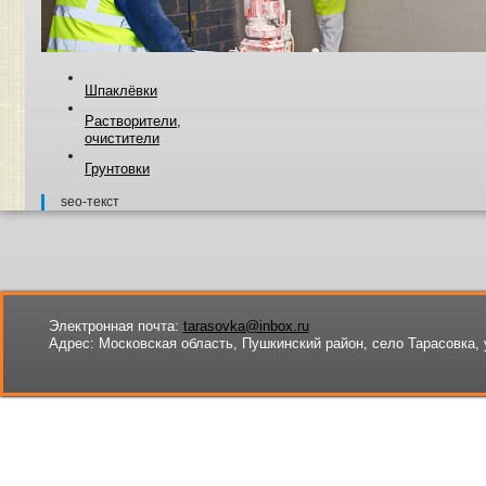
Шпаклёвки
Растворители,
очистители
Грунтовки
seo-текст
Электронная почта:
tarasovka@inbox.ru
Адрес:
Московская область, Пушкинский район, село Тарасовка, 