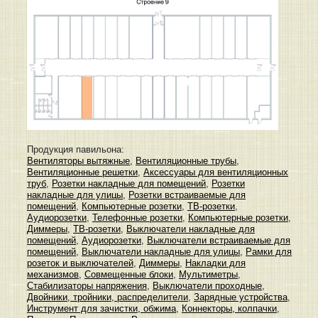
Продукция павильона:
Вентиляторы вытяжные
,
Вентиляционные трубы
,
Вентиляционные решетки
,
Аксессуары для вентиляционных
труб
,
Розетки накладные для помещений
,
Розетки
накладные для улицы
,
Розетки встраиваемые для
помещений
,
Компьютерные розетки
,
ТВ-розетки
,
Аудиорозетки
,
Телефонные розетки
,
Компьютерные розетки
,
Диммеры
,
ТВ-розетки
,
Выключатели накладные для
помещений
,
Аудиорозетки
,
Выключатели встраиваемые для
помещений
,
Выключатели накладные для улицы
,
Рамки для
розеток и выключателей
,
Диммеры
,
Накладки для
механизмов
,
Совмещенные блоки
,
Мультиметры
,
Стабилизаторы напряжения
,
Выключатели проходные
,
Двойники, тройники, распределители
,
Зарядные устройства
,
Инструмент для зачистки, обжима
,
Коннекторы, колпачки
,