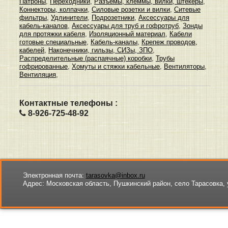
Патроны
,
Переходники
,
Разъемы, клеммы, вилки, штекеры
,
Коннекторы, колпачки
,
Силовые розетки и вилки
,
Ситевые
фильтры
,
Удлинители
,
Подрозетники
,
Аксессуары для
кабель-каналов
,
Аксессуары для труб и гофротруб
,
Зонды
для протяжки кабеля
,
Изоляционный материал
,
Кабели
готовые специальные
,
Кабель-каналы
,
Крепеж проводов,
кабелей
,
Наконечники, гильзы, СИЗы, ЗПО
,
Распределительные (распаячные) коробки
,
Трубы
гофрированные
,
Хомуты и стяжки кабельные
,
Вентиляторы
,
Вентиляция
,
Контактные телефоны :
8-926-725-48-92
Электронная почта:
tarasovka@inbox.ru
Адрес:
Московская область, Пушкинский район, село Тарасовка, 