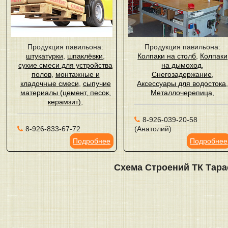
Продукция павильона:
Продукция павильона:
штукатурки
,
шпаклёвки
,
Колпаки на столб
,
Колпаки
сухие смеси для устройства
на дымоход
,
полов
,
монтажные и
Снегозадержание
,
кладочные смеси
,
сыпучие
Аксессуары для водостока
материалы (цемент, песок,
Металлочерепица
,
керамзит)
,
8-926-039-20-58
8-926-833-67-72
(Анатолий)
Подробнее
Подробнее
Схема Строений ТК Тара