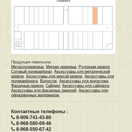
Продукция павильона:
Металлочерепица
,
Мягкая черепица
,
Рулонная кровля
,
Сотовый поликарбонат
,
Аксессуары для металической
кровли
,
Аксессуары для мякгой кровли
,
Аксессуары для
поликарбоната
,
Водосток
,
Аксессуары для водостока
,
Фасадные панели
,
Сайдинг
,
Аксессуары для сайдинга
,
Аксессуары для фасадных панелей
,
Аксессуары для
облицовочных материалов
,
Контактные телефоны :
8-906-741-43-80
8-968-580-69-46
8-968-550-67-42