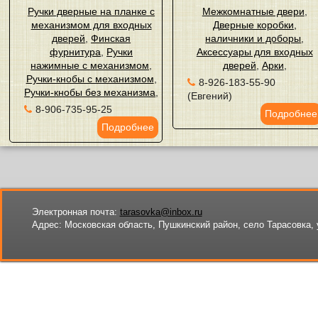
Ручки дверные на планке с
Межкомнатные двери
,
механизмом для входных
Дверные коробки,
дверей
,
Финская
наличники и доборы
,
фурнитура
,
Ручки
Аксессуары для входных
нажимные с механизмом
,
дверей
,
Арки
,
Ручки-кнобы с механизмом
,
8-926-183-55-90
Ручки-кнобы без механизма
,
(Евгений)
8-906-735-95-25
Подробнее
Подробнее
Электронная почта:
tarasovka@inbox.ru
Адрес:
Московская область, Пушкинский район, село Тарасовка, 