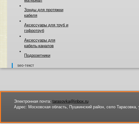
материал
Зонды для протяжки
кабеля
Аксессуары для труб и
гофротруб
Аксессуары для
кабель-каналов
Подрозетники
seo-текст
Электронная почта:
tarasovka@inbox.ru
Адрес:
Московская область, Пушкинский район, село Тарасовка, 