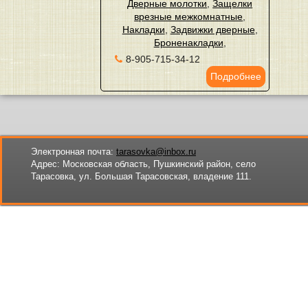
Дверные молотки
,
Защелки
врезные межкомнатные
,
Накладки
,
Задвижки дверные
,
Броненакладки
,
8-905-715-34-12
Подробнее
Электронная почта:
tarasovka@inbox.ru
Адрес:
Московская область, Пушкинский район, село
Тарасовка, ул. Большая Тарасовская, владение 111.