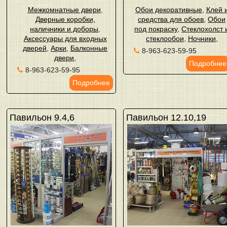
Межкомнатные двери
,
Обои декоративные
,
Клей 
Дверные коробки,
средства для обоев
,
Обои
наличники и доборы
,
под покраску
,
Стеклохолст 
Аксессуары для входных
стеклообои
,
Ночники
,
дверей
,
Арки
,
Балконные
8-963-623-59-95
двери
,
Подробнее
8-963-623-59-95
Подробнее
Павильон 9.4,6
Павильон 12.10,19