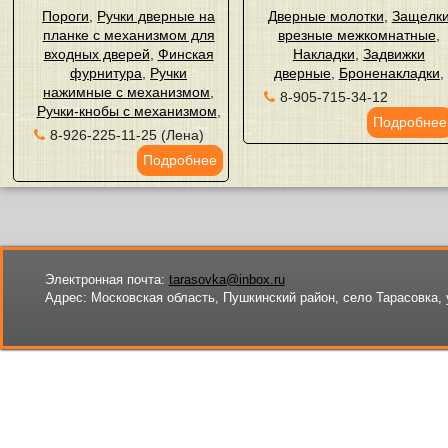
Пороги
,
Ручки дверные на
Дверные молотки
,
Защелк
планке с механизмом для
врезные межкомнатные
,
входных дверей
,
Финская
Накладки
,
Задвижки
фурнитура
,
Ручки
дверные
,
Броненакладки
,
нажимные с механизмом
,
8-905-715-34-12
Ручки-кнобы с механизмом
,
Подробнее
8-926-225-11-25 (Лена)
Подробнее
Электронная почта:
tarasovka@inbox.ru
Адрес:
Московская область, Пушкинский район, село Тарасовка, 