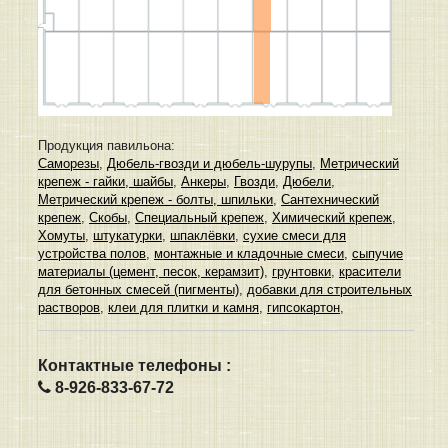
Продукция павильона:
Саморезы
,
Дюбель-гвозди и дюбель-шурупы
,
Метрический
крепеж - гайки, шайбы
,
Анкеры
,
Гвозди
,
Дюбели
,
Метрический крепеж - болты, шпильки
,
Сантехнический
крепеж
,
Скобы
,
Специальный крепеж
,
Химический крепеж
,
Хомуты
,
штукатурки
,
шпаклёвки
,
сухие смеси для
устройства полов
,
монтажные и кладочные смеси
,
сыпучие
материалы (цемент, песок, керамзит)
,
грунтовки
,
красители
для бетонных смесей (пигменты)
,
добавки для строительных
растворов
,
клеи для плитки и камня
,
гипсокартон
,
Контактные телефоны :
8-926-833-67-72