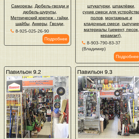
Саморезы
,
Дюбель-гвозди и
штукатурки
,
шпаклёвки
,
дюбель-шурупы
,
сухие смеси для устройств
Метрический крепеж - гайки,
полов
,
монтажные и
шайбы
,
Анкеры
,
Гвозди
,
кладочные смеси
,
сыпучие
материалы (цемент, песок,
8-925-025-26-90
керамзит)
,
Подробнее
8-903-790-83-37
(Владимир)
Подробнее
Павильон 9.2
Павильон 9.3