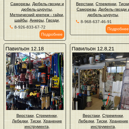
Саморезы
,
Дюбель-гвозди и
Верстаки
,
Стремянки
,
Тиск
дюбель-шурупы
,
Саморезы
,
Дюбель-гвозди 
Метрический крепеж - гайки,
дюбель-шурупы
,
шайбы
,
Анкеры
,
Гвозди
,
8-968-637-46-91
8-926-833-67-72
Подробнее
Подробнее
Павильон 12.18
Павильон 12.8,21
Верстаки
,
Стремянки
,
Верстаки
,
Стремянки
,
Лебедки
,
Тиски
,
Хранение
Лебедки
,
Тиски
,
Хранение
инструмента
,
инструмента
,