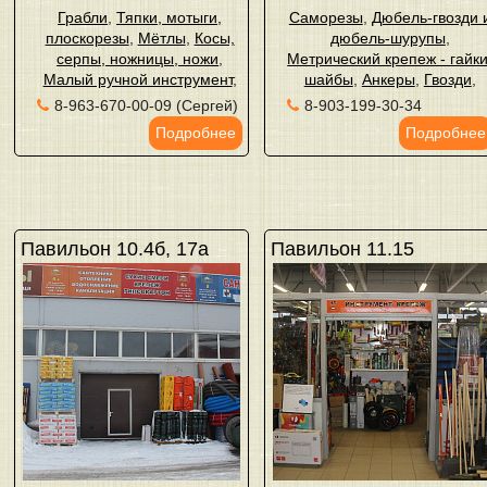
Грабли
,
Тяпки, мотыги,
Саморезы
,
Дюбель-гвозди 
плоскорезы
,
Мётлы
,
Косы,
дюбель-шурупы
,
серпы, ножницы, ножи
,
Метрический крепеж - гайки
Малый ручной инструмент
,
шайбы
,
Анкеры
,
Гвозди
,
8-963-670-00-09 (Сергей)
8-903-199-30-34
Подробнее
Подробнее
Павильон 10.4б, 17а
Павильон 11.15