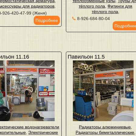
ермостатическая арматура
,
теплообменные узлы
,
Трубы д
Аксессуары для радиаторов
,
тёплого пола
,
Фитинги для
тёплого пола
,
8-926-420-47-99 (Женя)
8-926-684-80-04
Подробнее
Подробне
ильон 11.16
Павильон 11.5
ектрические водонагреватели
Радиаторы алюминиевые
,
копительные
,
Электрические
Радиаторы биметаллические
,