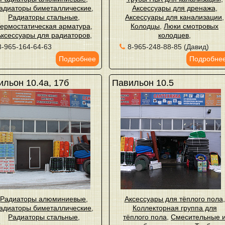
адиаторы биметаллические
,
Аксессуары для дренажа
,
Радиаторы стальные
,
Аксессуары для канализации
,
ермостатическая арматура
,
Колодцы
,
Люки смотровых
Аксессуары для радиаторов
,
колодцев
,
8-965-164-64-63
8-965-248-88-85 (Давид)
Подробнее
Подробне
льон 10.4а, 17б
Павильон 10.5
Радиаторы алюминиевые
,
Аксессуары для тёплого пола
,
адиаторы биметаллические
,
Коллекторная группа для
Радиаторы стальные
,
тёплого пола
,
Смесительные 