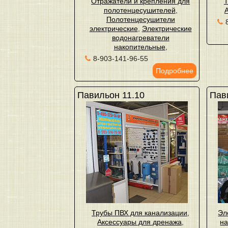
Отражатели и крепления для
Т
полотенцесушителей
,
Полотенцесушители
электрические
,
Электрические
водонагреватели
накопительные
,
8-903-141-96-55
Подробнее
Павильон 11.10
Пав
Трубы ПВХ для канализации
,
Эл
Аксессуары для дренажа
,
на