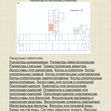
Продукция павильона:
Радиаторы алюминиевые
,
Радиаторы биметаллические
,
Радиаторы стальные
,
Термостатическая арматура
,
Аксессуары для радиаторов
,
Котлы и отопители
,
Котлы
отопительные газовые
,
Котлы отопительные электрические
,
Котлы отопительные твердотопливные
,
Котлы отопительные
жидкотопливные
,
Аксессуары для котлов и отопителей
,
Полотенцесушители
,
Комплекты для подключения
полотенцесушителей
,
Отражатели и крепления для
полотенцесушителей
,
Полотенцесушители электрические
,
Аксессуары для фильтров
,
Фильтрующие материалы и
химические реактивы
,
Фильтрующие элементы (картриджи)
,
Магистральные фильтры
,
Фильтры для питьевой воды
,
Краны чистой воды
,
Системы обратного осмоса
,
Фильтры