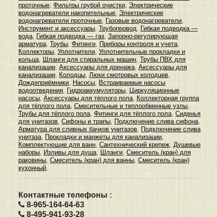
проточные
,
Фильтры грубой очистки
,
Электрические
водонагреватели накопительные
,
Электрические
водонагреватели проточные
,
Газовые водонагреватели
,
Инструмент и аксессуары
,
Трубопровод
,
Гибкая подводка —
вода
,
Гибкая подводка — газ
,
Запорно-регулирующая
арматура
,
Трубы
,
Фитинги
,
Приборы контроля и учета
,
Коллекторы
,
Уплотнители
,
Уплотнительные прокладки и
кольца
,
Шланги для стиральных машин
,
Трубы ПВХ для
канализации
,
Аксессуары для дренажа
,
Аксессуары для
канализации
,
Колодцы
,
Люки смотровых колодцев
,
Дождеприёмники
,
Насосы
,
Встраиваемые насосы
водоотведения
,
Гидроаккумуляторы
,
Циркуляционные
насосы
,
Аксессуары для тёплого пола
,
Коллекторная группа
для тёплого пола
,
Смесительные и теплообменные узлы
,
Трубы для тёплого пола
,
Фитинги для тёплого пола
,
Сиденья
для унитазов
,
Сифоны и трапы
,
Подключение слива сифона
,
Арматура для сливных бачков унитазов
,
Подключение слива
унитаза
,
Прокладки и манжеты для канализации
,
Комплектующие для ванн
,
Сантехнический крепеж
,
Душевые
наборы
,
Изливы для душа
,
Шланги
,
Смеситель (кран) для
раковины
,
Смеситель (кран) для ванны
,
Смеситель (кран)
кухонный
,
Контактные телефоны :
8-965-164-64-63
8-495-941-93-28