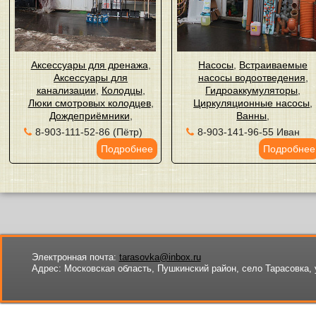
Аксессуары для дренажа
,
Насосы
,
Встраиваемые
Аксессуары для
насосы водоотведения
,
канализации
,
Колодцы
,
Гидроаккумуляторы
,
Люки смотровых колодцев
,
Циркуляционные насосы
,
Дождеприёмники
,
Ванны
,
8-903-111-52-86 (Пётр)
8-903-141-96-55 Иван
Подробнее
Подробнее
Электронная почта:
tarasovka@inbox.ru
Адрес:
Московская область, Пушкинский район, село Тарасовка, 