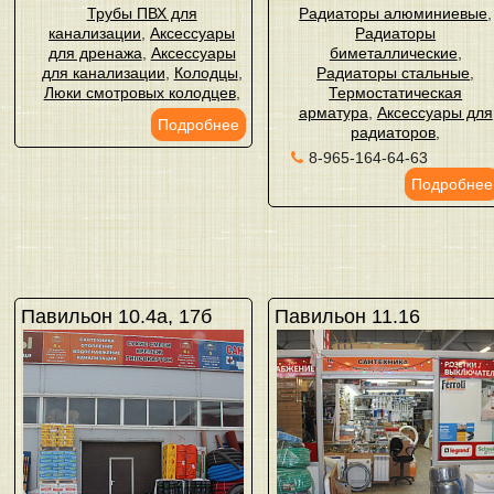
Трубы ПВХ для
Радиаторы алюминиевые
,
канализации
,
Аксессуары
Радиаторы
для дренажа
,
Аксессуары
биметаллические
,
для канализации
,
Колодцы
,
Радиаторы стальные
,
Люки смотровых колодцев
,
Термостатическая
арматура
,
Аксессуары для
Подробнее
радиаторов
,
8-965-164-64-63
Подробнее
Павильон 10.4а, 17б
Павильон 11.16