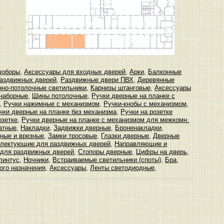
доборы
,
Аксессуары для входных дверей
,
Арки
,
Балконные
аздвижных дверей
,
Раздвижные двери ПВХ
,
Деревянные
нно-потолочные светильники
,
Карнизы штанговые
,
Аксессуары
 наборные
,
Шины потолочные
,
Ручки дверные на планке с
,
Ручки нажимные с механизмом
,
Ручки-кнобы с механизмом
,
чки дверные на планке без механизма
,
Ручки на розетке
озетке
,
Ручки дверные на планке с механизмом для межкомн.
атные
,
Накладки
,
Задвижки дверные
,
Броненакладки
,
ные и врезные
,
Замки тросовые
,
Глазки дверные
,
Дверные
лектующие для раздвижных дверей
,
Направляющие и
 для раздвижных дверей
,
Стопоры дверные
,
Цифры на дверь
,
линтус
,
Ночники
,
Встраиваемые светильники (споты)
,
Бра
,
ого назначения
,
Аксессуары
,
Ленты светодиодные
,