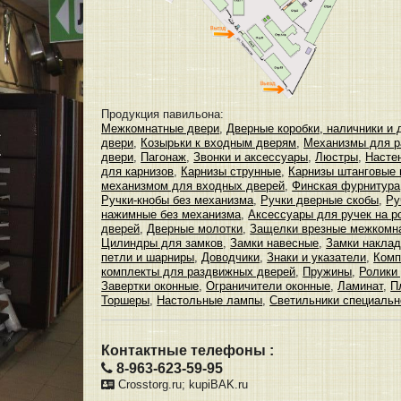
Продукция павильона:
Межкомнатные двери
,
Дверные коробки, наличники и 
двери
,
Козырьки к входным дверям
,
Механизмы для р
двери
,
Пагонаж
,
Звонки и аксессуары
,
Люстры
,
Насте
для карнизов
,
Карнизы струнные
,
Карнизы штанговые
механизмом для входных дверей
,
Финская фурнитура
Ручки-кнобы без механизма
,
Ручки дверные скобы
,
Ру
нажимные без механизма
,
Аксессуары для ручек на р
дверей
,
Дверные молотки
,
Защелки врезные межкомн
Цилиндры для замков
,
Замки навесные
,
Замки наклад
петли и шарниры
,
Доводчики
,
Знаки и указатели
,
Комп
комплекты для раздвижных дверей
,
Пружины
,
Ролики
Завертки оконные
,
Ограничители оконные
,
Ламинат
,
П
Торшеры
,
Настольные лампы
,
Светильники специальн
Контактные телефоны :
8-963-623-59-95
Crosstorg.ru; kupiBAK.ru