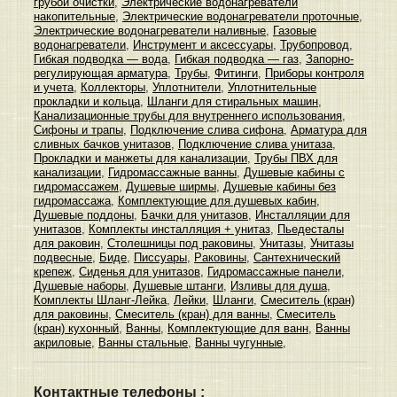
грубой очистки
,
Электрические водонагреватели
накопительные
,
Электрические водонагреватели проточные
,
Электрические водонагреватели наливные
,
Газовые
водонагреватели
,
Инструмент и аксессуары
,
Трубопровод
,
Гибкая подводка — вода
,
Гибкая подводка — газ
,
Запорно-
регулирующая арматура
,
Трубы
,
Фитинги
,
Приборы контроля
и учета
,
Коллекторы
,
Уплотнители
,
Уплотнительные
прокладки и кольца
,
Шланги для стиральных машин
,
Канализационные трубы для внутреннего использования
,
Сифоны и трапы
,
Подключение слива сифона
,
Арматура для
сливных бачков унитазов
,
Подключение слива унитаза
,
Прокладки и манжеты для канализации
,
Трубы ПВХ для
канализации
,
Гидромассажные ванны
,
Душевые кабины с
гидромассажем
,
Душевые ширмы
,
Душевые кабины без
гидромассажа
,
Комплектующие для душевых кабин
,
Душевые поддоны
,
Бачки для унитазов
,
Инсталляции для
унитазов
,
Комплекты инсталляция + унитаз
,
Пьедесталы
для раковин
,
Столешницы под раковины
,
Унитазы
,
Унитазы
подвесные
,
Биде
,
Писсуары
,
Раковины
,
Сантехнический
крепеж
,
Сиденья для унитазов
,
Гидромассажные панели
,
Душевые наборы
,
Душевые штанги
,
Изливы для душа
,
Комплекты Шланг-Лейка
,
Лейки
,
Шланги
,
Смеситель (кран)
для раковины
,
Смеситель (кран) для ванны
,
Смеситель
(кран) кухонный
,
Ванны
,
Комплектующие для ванн
,
Ванны
акриловые
,
Ванны стальные
,
Ванны чугунные
,
Контактные телефоны :