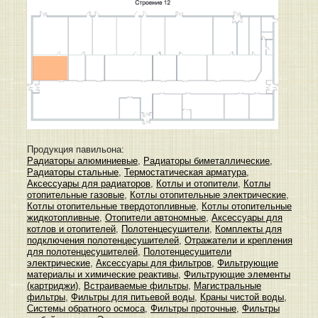
Продукция павильона:
Радиаторы алюминиевые
,
Радиаторы биметаллические
,
Радиаторы стальные
,
Термостатическая арматура
,
Аксессуары для радиаторов
,
Котлы и отопители
,
Котлы
отопительные газовые
,
Котлы отопительные электрические
,
Котлы отопительные твердотопливные
,
Котлы отопительные
жидкотопливные
,
Отопители автономные
,
Аксессуары для
котлов и отопителей
,
Полотенцесушители
,
Комплекты для
подключения полотенцесушителей
,
Отражатели и крепления
для полотенцесушителей
,
Полотенцесушители
электрические
,
Аксессуары для фильтров
,
Фильтрующие
материалы и химические реактивы
,
Фильтрующие элементы
(картриджи)
,
Встраиваемые фильтры
,
Магистральные
фильтры
,
Фильтры для питьевой воды
,
Краны чистой воды
,
Системы обратного осмоса
,
Фильтры проточные
,
Фильтры