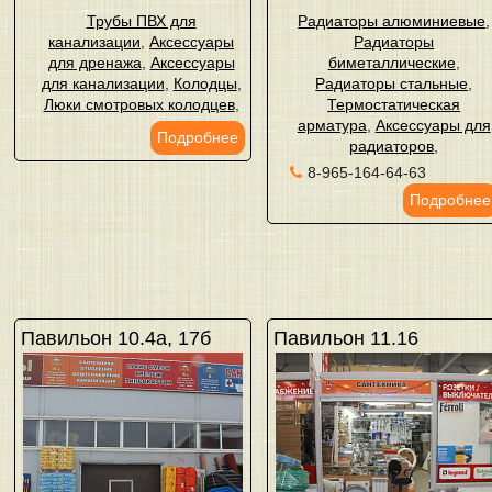
Трубы ПВХ для
Радиаторы алюминиевые
,
канализации
,
Аксессуары
Радиаторы
для дренажа
,
Аксессуары
биметаллические
,
для канализации
,
Колодцы
,
Радиаторы стальные
,
Люки смотровых колодцев
,
Термостатическая
арматура
,
Аксессуары для
Подробнее
радиаторов
,
8-965-164-64-63
Подробнее
Павильон 10.4а, 17б
Павильон 11.16