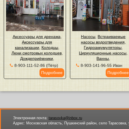
Аксессуары для дренажа
,
Насосы
,
Встраиваемые
Аксессуары для
насосы водоотведения
,
канализации
,
Колодцы
,
Гидроаккумуляторы
,
Люки смотровых колодцев
,
Циркуляционные насосы
,
Дождеприёмники
,
Ванны
,
8-903-111-52-86 (Пётр)
8-903-141-96-55 Иван
Подробнее
Подробнее
Электронная почта:
tarasovka@inbox.ru
Адрес:
Московская область, Пушкинский район, село Тарасовка, 