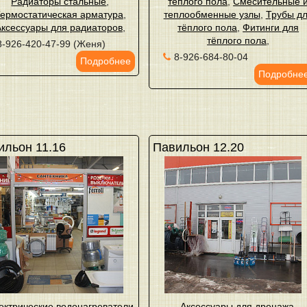
Радиаторы стальные
,
тёплого пола
,
Смесительные 
ермостатическая арматура
,
теплообменные узлы
,
Трубы д
Аксессуары для радиаторов
,
тёплого пола
,
Фитинги для
тёплого пола
,
8-926-420-47-99 (Женя)
8-926-684-80-04
Подробнее
Подробне
ильон 11.16
Павильон 12.20
ектрические водонагреватели
Аксессуары для дренажа
,