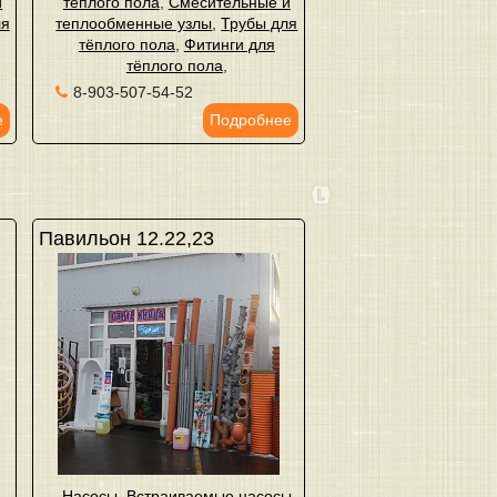
и
тёплого пола
,
Смесительные и
ля
теплообменные узлы
,
Трубы для
тёплого пола
,
Фитинги для
тёплого пола
,
8-903-507-54-52
е
Подробнее
Павильон 12.22,23
Насосы
,
Встраиваемые насосы