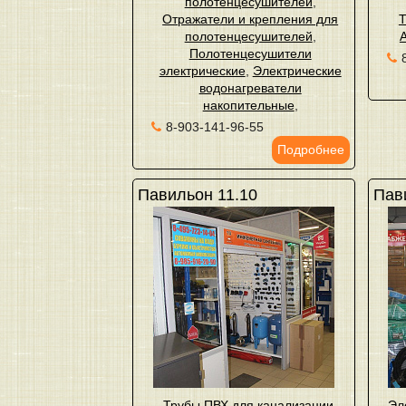
полотенцесушителей
,
Отражатели и крепления для
Т
полотенцесушителей
,
Полотенцесушители
электрические
,
Электрические
водонагреватели
накопительные
,
8-903-141-96-55
Подробнее
Павильон 11.10
Пав
Трубы ПВХ для канализации
,
Эл