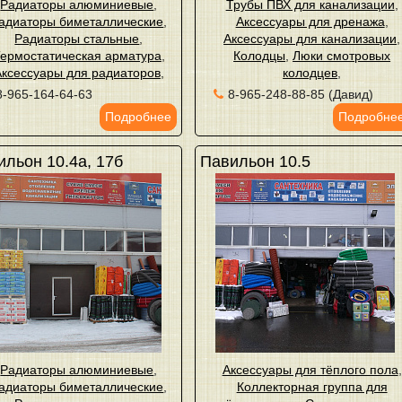
Радиаторы алюминиевые
,
Трубы ПВХ для канализации
,
адиаторы биметаллические
,
Аксессуары для дренажа
,
Радиаторы стальные
,
Аксессуары для канализации
,
ермостатическая арматура
,
Колодцы
,
Люки смотровых
Аксессуары для радиаторов
,
колодцев
,
8-965-164-64-63
8-965-248-88-85 (Давид)
Подробнее
Подробне
льон 10.4а, 17б
Павильон 10.5
Радиаторы алюминиевые
,
Аксессуары для тёплого пола
,
адиаторы биметаллические
,
Коллекторная группа для