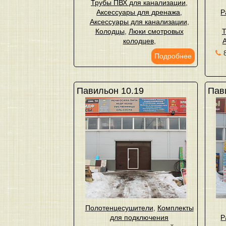
Трубы ПВХ для канализации
,
Аксессуары для дренажа
,
Р
Аксессуары для канализации
,
Колодцы
,
Люки смотровых
Т
колодцев
,
Подробнее
Павильон 10.19
Пави
Полотенцесушители
,
Комплекты
для подключения
Р