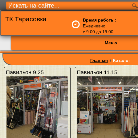
ТК Тарасовка
Время работы:
Ежедневно
с 9.00 до 19.00
Меню
Главная
Каталог
/
Павильон 9.25
Павильон 11.15