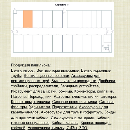
Продукция павильона:
Вентиляторы
,
Вентиляторы вытяжные
,
Вентиляционные
трубы
,
Вентиляционные решетки
,
Аксессуары для
вентиляционных труб
,
Выключатели проходные
,
Двойники,
тройники, распределители
,
Зарядные устройства
,
Инструмент для зачистки, обжима
,
Коннекторы, колпачки
,
Патроны
,
Переходники
,
Разъемы, клеммы, вилки, штекеры
,
Коннекторы, колпачки
,
Силовые розетки и вилки
,
Ситевые
фильтры
,
Удлинители
,
Подрозетники
,
Аксессуары для
кабель-каналов
,
Аксессуары для труб и гофротруб
,
Зонды
для протяжки кабеля
,
Изоляционный материал
,
Кабели
готовые специальные
,
Кабель-каналы
,
Крепеж проводов,
кабелей
,
Наконечники, гильзы, СИЗы, ЗПО
,