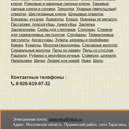
ключи
,
Рожковые и накидные гаечные ключи
,
Торцевые
гаечные ключи и головки
,
Трещотки
,
Ударные (импульсные)
отвертки
,
Шестигранные ключи
,
Шлицевые отвертки
,
Бокорезы, кусачки
,
Дыроколы
,
Клещи
,
Ножницы по металлу
,
Пассатижи, плоскогубцы, тонкогубцы
,
Заклепки
,
Заклепочники
,
Скобы для степлеров
,
Степлеры
,
Стержни
для термоклеевых пистолетов
,
Струбцины
,
Термоклеевые
пистолеты
,
Аксессуары
,
Зубила, кернеры и пробойники
,
Киянки
,
Кувалды
,
Молотки-гвоздодеры
,
Слесарные молотки
,
Специальные молотки
,
Пилы по дереву
,
Пилы со стуслом
,
Рашпили
,
Рубанки и зензубели ручные
,
Стамески, штихели
,
Напильники
,
Щетки
,
Лезвия для ножей
,
Ножи
,
Шило
,
Контактные телефоны :
8-926-619-97-32
Электронная почта:
tarasovka@inbox.ru
Адрес:
Московская область, Пушкинский район, село Тарасовка, 