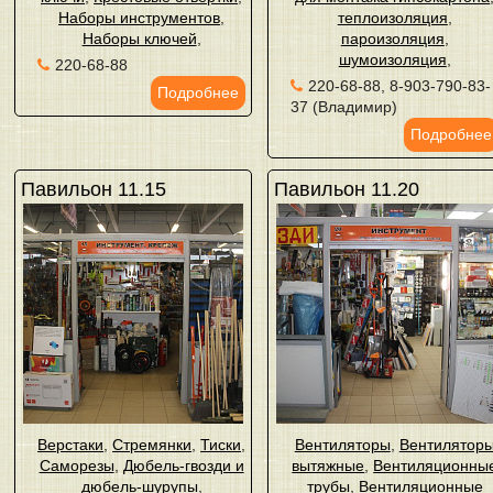
Наборы инструментов
,
теплоизоляция
,
Наборы ключей
,
пароизоляция
,
шумоизоляция
,
220-68-88
220-68-88, 8-903-790-83-
Подробнее
37 (Владимир)
Подробнее
Павильон 11.15
Павильон 11.20
Верстаки
,
Стремянки
,
Тиски
,
Вентиляторы
,
Вентилятор
Саморезы
,
Дюбель-гвозди и
вытяжные
,
Вентиляционны
дюбель-шурупы
,
трубы
,
Вентиляционные