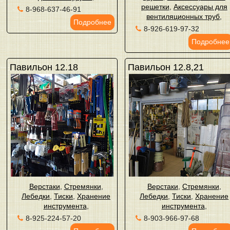
решетки
,
Аксессуары для
8-968-637-46-91
вентиляционных труб
,
Подробнее
8-926-619-97-32
Подробнее
Павильон 12.18
Павильон 12.8,21
Верстаки
,
Стремянки
,
Верстаки
,
Стремянки
,
Лебедки
,
Тиски
,
Хранение
Лебедки
,
Тиски
,
Хранение
инструмента
,
инструмента
,
8-925-224-57-20
8-903-966-97-68