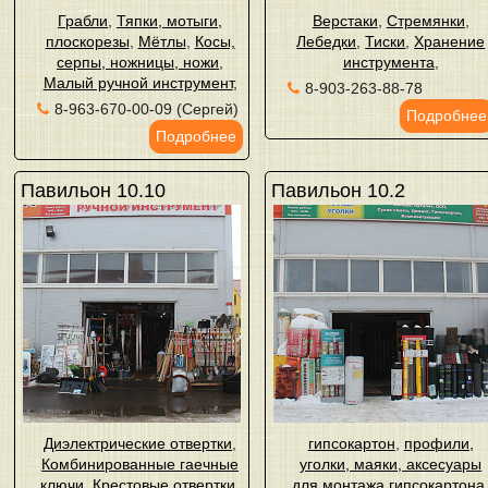
Грабли
,
Тяпки, мотыги,
Верстаки
,
Стремянки
,
плоскорезы
,
Мётлы
,
Косы,
Лебедки
,
Тиски
,
Хранение
серпы, ножницы, ножи
,
инструмента
,
Малый ручной инструмент
,
8-903-263-88-78
8-963-670-00-09 (Сергей)
Подробнее
Подробнее
Павильон 10.10
Павильон 10.2
Диэлектрические отвертки
,
гипсокартон
,
профили,
Комбинированные гаечные
уголки, маяки, аксесуары
ключи
,
Крестовые отвертки
,
для монтажа гипсокартона