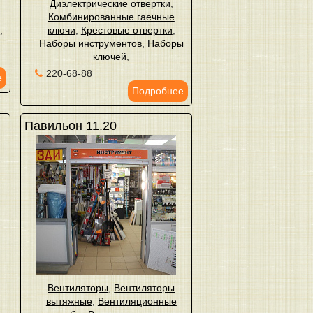
Диэлектрические отвертки
,
Комбинированные гаечные
ы
,
ключи
,
Крестовые отвертки
,
Наборы инструментов
,
Наборы
ключей
,
220-68-88
е
Подробнее
Павильон 11.20
Вентиляторы
,
Вентиляторы
вытяжные
,
Вентиляционные