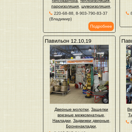
гипсокартона
,
теплоизоляция
,
пароизоляция
,
шумоизоляция
,
220-68-88, 8-903-790-83-37
(Владимир)
Подробнее
Павильон 12.10,19
Пав
Дверные молотки
,
Защелки
Ве
врезные межкомнатные
,
Т
Накладки
,
Задвижки дверные
,
Броненакладки
,