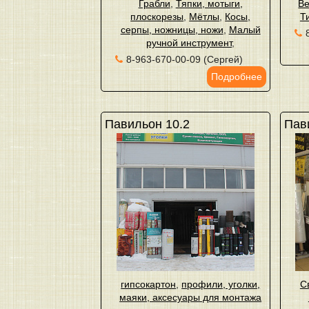
Грабли
,
Тяпки, мотыги,
Ве
плоскорезы
,
Мётлы
,
Косы,
Т
серпы, ножницы, ножи
,
Малый
ручной инструмент
,
8-963-670-00-09 (Сергей)
Подробнее
Павильон 10.2
Пав
гипсокартон
,
профили, уголки,
С
маяки, аксесуары для монтажа