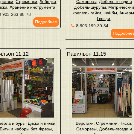
рстаки
,
Стремянки
,
Лебедки
,
Саморезы
,
Дюбель-гвозди и
иски
,
Хранение инструмента
,
дюбель-шурупы
,
Метрический
крепеж - гайки, шайбы
,
Анкер
8-903-263-88-78
Гвозди
,
Подробнее
8-903-199-30-34
Подробне
ильон 11.12
Павильон 11.15
верла и буры
,
Диски и пилки
,
Верстаки
,
Стремянки
,
Тиски
,
Биты и наборы бит
,
Фрезы,
Саморезы
,
Дюбель-гвозди и