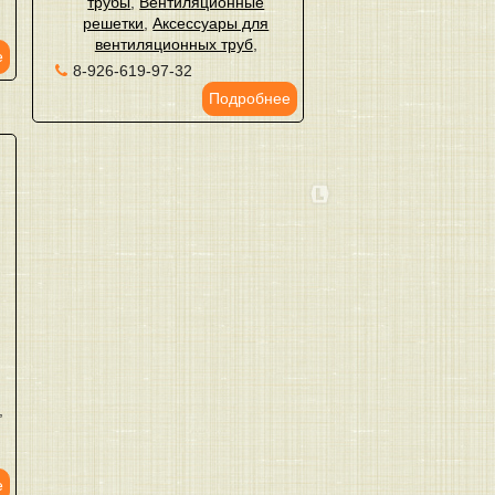
трубы
,
Вентиляционные
решетки
,
Аксессуары для
вентиляционных труб
,
е
8-926-619-97-32
Подробнее
,
,
е