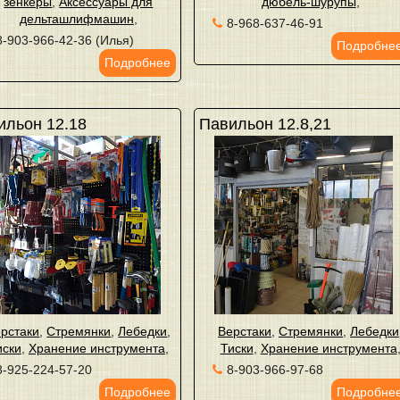
зенкеры
,
Аксессуары для
дюбель-шурупы
,
дельташлифмашин
,
8-968-637-46-91
8-903-966-42-36 (Илья)
Подробне
Подробнее
ильон 12.18
Павильон 12.8,21
рстаки
,
Стремянки
,
Лебедки
,
Верстаки
,
Стремянки
,
Лебедки
иски
,
Хранение инструмента
,
Тиски
,
Хранение инструмента
8-925-224-57-20
8-903-966-97-68
Подробнее
Подробне