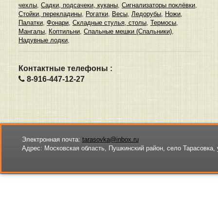
чехлы
,
Садки, подсачеки, куканы
,
Сигнализаторы поклёвки
,
Стойки, перекладины
,
Рогатки
,
Весы
,
Ледорубы
,
Ножи
,
Палатки
,
Фонари
,
Складные стулья, столы
,
Термосы
,
Мангалы
,
Коптильни
,
Спальные мешки (Спальники)
,
Надувные лодки
,
Контактные телефоны :
8-916-447-12-27
Электронная почта:
tarasovka@inbox.ru
Адрес:
Московская область, Пушкинский район, село Тарасовка, 