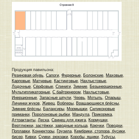
Продукция павильона:
Резиновая обувь
,
Сапоги
,
Фидерные
,
Болонские
,
Маховые
,
Карповые
,
Матчевые
,
Кастинговые
,
Нахлыстовые
,
Лодочные
,
Сёрфовые
,
Спиниги
,
Зимние
,
Безынерционные
,
Мультипликаторные
,
С байтренером
,
Нахлыстовые
,
Инерционные
,
Запасные шпули
,
Червь
,
Мотыль
,
Опарыш
,
Личинки жуков
,
Живец
,
Воблеры
,
Вращающиеся блёсны
,
Зимние блёсны
,
Балансиры
,
Мормышки
,
Силиконовые
приманки
,
Поролоновые рыбки
,
Мандула
,
Прикормка
,
Аттрактанты
,
Леска
,
Свинец для джига
,
Кормушки
,
Вертлюжки, застёжки, заводные кольца
,
Крючки
,
Поводки
,
Поплавки
,
Коннекторы
,
Грузила
,
Кембрики, стопора, бусики,
бисер
,
Кивки
,
Сумки, рюкзаки
,
Коробы, ящики
,
Тубусы,