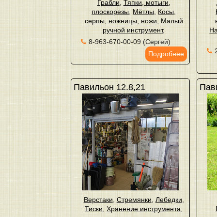
Грабли
,
Тяпки, мотыги,
плоскорезы
,
Мётлы
,
Косы,
серпы, ножницы, ножи
,
Малый
ручной инструмент
,
На
8-963-670-00-09 (Сергей)
Подробнее
Павильон 12.8,21
Пав
Верстаки
,
Стремянки
,
Лебедки
,
Тиски
,
Хранение инструмента
,