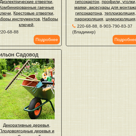
Диэлектрические отвертки
,
гипсокартон
,
профили, уголки
Комбинированные гаечные
маяки, аксесуары для монтаж
ключи
,
Крестовые отвертки
,
гипсокартона
,
теплоизоляция
,
боры инструментов
,
Наборы
пароизоляция
,
шумоизоляция
ключей
,
220-68-88, 8-903-790-83-37
220-68-88
(Владимир)
Подробнее
Подробне
ильон Садовод
Декоративные деревья
,
Плодовоягодные деревья и