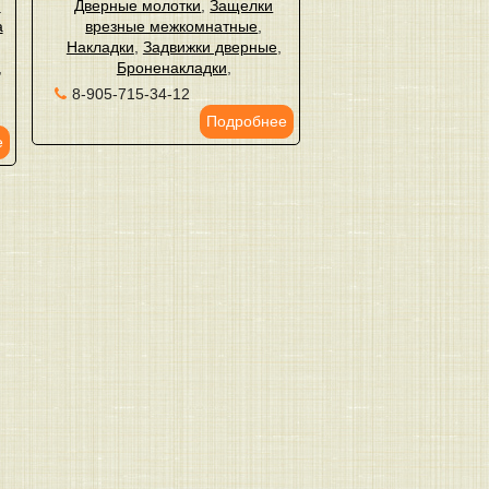
,
Дверные молотки
,
Защелки
а
врезные межкомнатные
,
Накладки
,
Задвижки дверные
,
,
Броненакладки
,
8-905-715-34-12
Подробнее
е